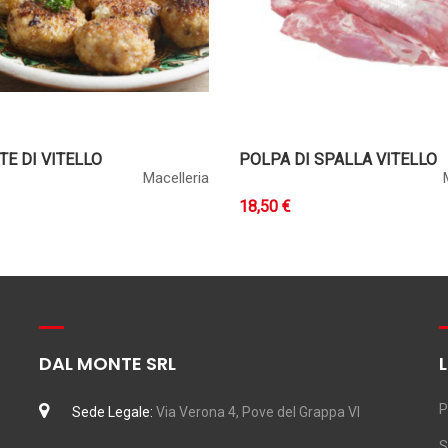
E DI VITELLO
POLPA DI SPALLA VITELLO
Macelleria
18,50 €
DAL MONTE SRL
P
Sede Legale:
Via Verona 4, Pove del Grappa VI
S