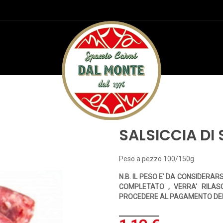
HOME
MACELLERIA
SALSICCIA DI SUINO
SALSICCIA DI
Peso a pezzo 100/150g
N.B. IL PESO E' DA CONSIDERAR
COMPLETATO , VERRA' RILAS
PROCEDERE AL PAGAMENTO DE