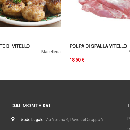
E DI VITELLO
POLPA DI SPALLA VITELLO
Macelleria
18,50 €
DAL MONTE SRL
P
Sede Legale:
Via Verona 4, Pove del Grappa VI
S